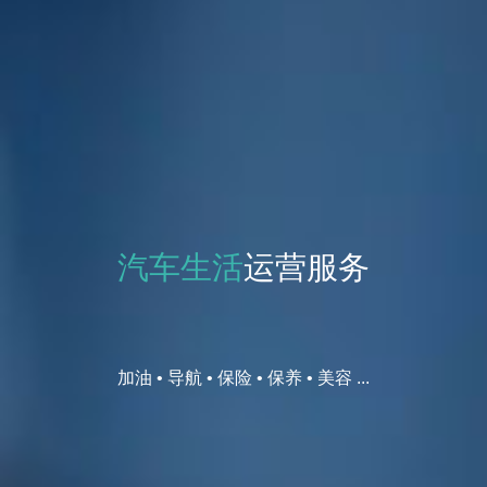
汽车生活
运营服务
加油 • 导航 • 保险 • 保养 • 美容 ...