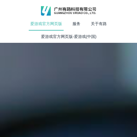
爱游戏官方网页版
爱游戏官方网页版
服务
关于有路
爱游戏官方网页版-爱游戏(中国)